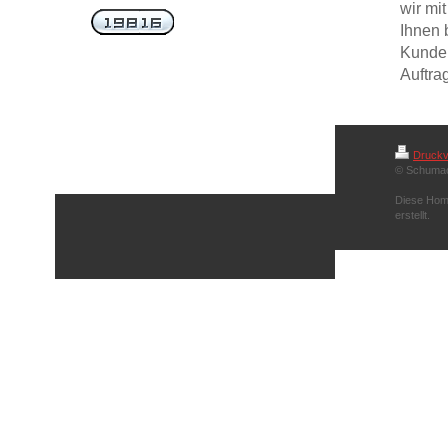
wir mi
Ihnen 
Kunden
Auftra
Druckv
© Schumac
Diese Hom
erstellt.