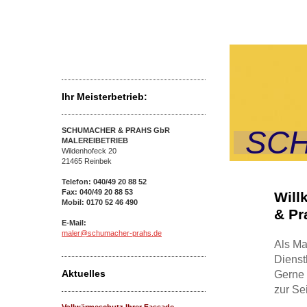
HOME
ÜBER UNS
LEISTUNGEN
IMPRESSUM
Ihr Meisterbetrieb:
SC
SCHUMACHER & PRAHS GbR
MALEREIBETRIEB
Wildenhofeck 20
21465 Reinbek
Telefon:
040/49 20 88 52
Fax: 040/49 20 88 53
Will
Mobil:
0170 52 46 490
& Pr
E-Mail:
maler@schumacher-prahs.de
Als Ma
Dienst
Aktuelles
Gerne 
zur Se