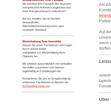
Vollwärmeschutz Ihrer Fassade
Sie möchten Ihre Fassade den neuesten
Als er
energetischen Anfordern angleichen und
Kondit
Ihren Energieverbrauch reduzieren?
Innenb
Bei uns erhalten Sie ein fachlich
Partne
einwandfreies
Wärmedämmverbundsystem nach
neuestem Standard.
Auf de
unsere
Werterhaltung Ihrer Immobilie
wenn w
Nutzen Sie unser Fachwissen und tragen
dürften
durch unsere Arbeit
maßgeblich zur Werterhaltung Ihres
Objektes bei.
Leist
Wir
arbeiten ausschließlich mit namhaften
Herstellen zusammen und nehmen
regelmäßig an Fortbildungen teil.
sowoh
Kontaktieren Sie uns im Schadensfall als
tapezi
erfahrenen Fachbetrieb im Bereich der
Fenste
Schimmelpilzsanierung
.
Über